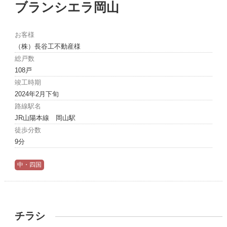
ブランシエラ岡山
お客様
（株）長谷工不動産様
総戸数
108戸
竣工時期
2024年2月下旬
路線駅名
JR山陽本線 岡山駅
徒歩分数
9分
中・四国
チラシ