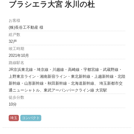
ブラシエラ大宮 氷川の杜
お客様
(株)長谷工不動産 様
総戸数
32戸
竣工時期
2021年10月
路線駅名
JR京浜東北線・埼京線・川越線・高崎線・宇都宮線・武蔵野線・
上野東京ライン・湘南新宿ライン・東北新幹線・上越新幹線・北陸
新幹線・山形新幹線・秋田新幹線・北海道新幹線、 埼玉新都市交
通ニューシャトル、東武アーバンパークライン線 大宮駅
徒歩分数
10分
埼玉
コンパクト