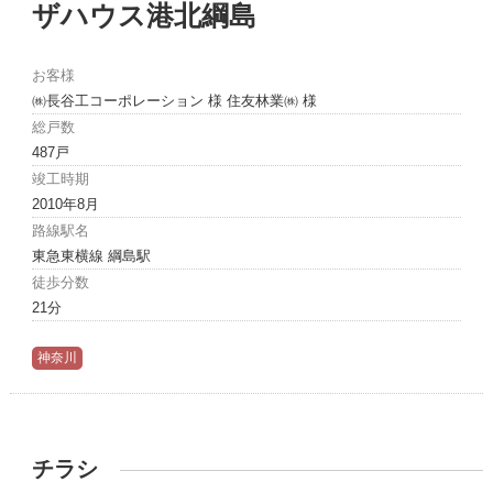
ザハウス港北綱島
お客様
㈱長谷工コーポレーション 様 住友林業㈱ 様
総戸数
487戸
竣工時期
2010年8月
路線駅名
東急東横線 綱島駅
徒歩分数
21分
神奈川
チラシ