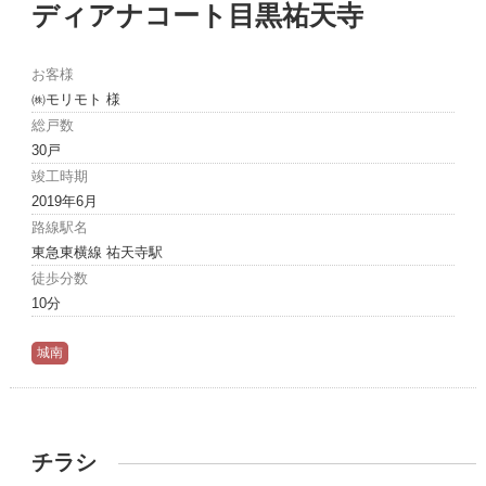
ディアナコート目黒祐天寺
お客様
㈱モリモト 様
総戸数
30戸
竣工時期
2019年6月
路線駅名
東急東横線 祐天寺駅
徒歩分数
10分
城南
チラシ