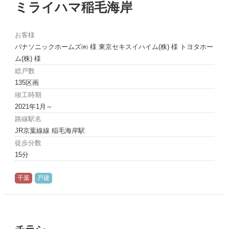
ミライハマ稲毛海岸
お客様
パナソニックホームズ㈱ 様 東京セキスイハイム(株) 様 トヨタホー
ム(株) 様
総戸数
135区画
竣工時期
2021年1月～
路線駅名
JR京葉線線 稲毛海岸駅
徒歩分数
15分
千葉
戸建