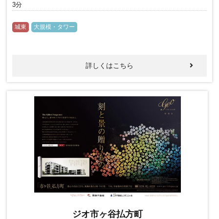
3分
城東
大規模・タワー
詳しくはこちら
ジオ市ヶ谷払方町