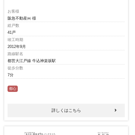
お客様
阪急不動産㈱ 様
総戸数
41戸
竣工時期
2012年9月
路線駅名
都営大江戸線 牛込神楽坂駅
徒歩分数
7分
都心
詳しくはこちら