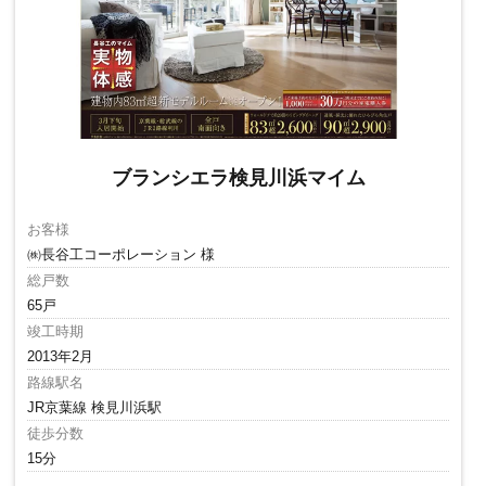
ブランシエラ検見川浜マイム
お客様
㈱長谷工コーポレーション 様
総戸数
65戸
竣工時期
2013年2月
路線駅名
JR京葉線 検見川浜駅
徒歩分数
15分