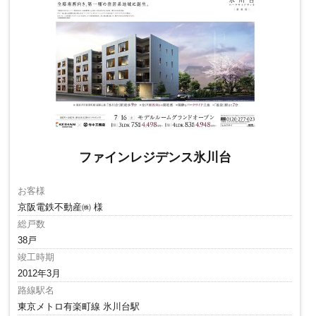
ファインレジデンス氷川台
お客様
京阪電鉄不動産㈱ 様
総戸数
38戸
竣工時期
2012年3月
路線駅名
東京メトロ有楽町線 氷川台駅