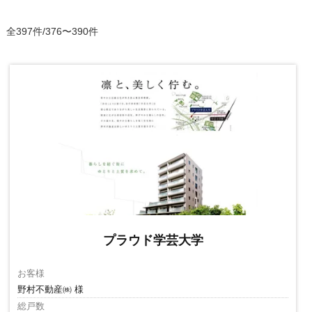
全397件/376〜390件
プラウド学芸大学
お客様
野村不動産㈱ 様
総戸数