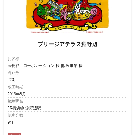
ブリージアテラス淵野辺
お客様
㈱長谷工コーポレーション 様 他JV事業 様
総戸数
220戸
竣工時期
2013年8月
路線駅名
JR横浜線 淵野辺駅
徒歩分数
9分