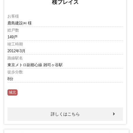
桜プレイス
お客様
鹿島建設㈱ 様
総戸数
149戸
竣工時期
2012年3月
路線駅名
東京メトロ副都心線 雑司ヶ谷駅
徒歩分数
8分
城北
詳しくはこちら