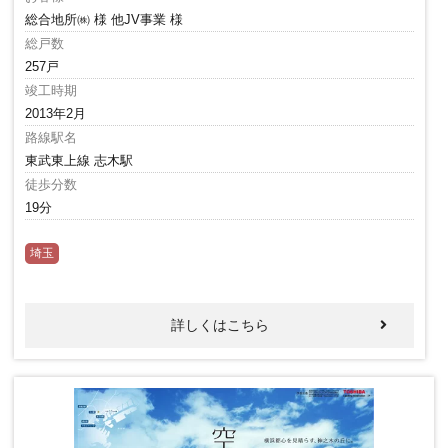
総合地所㈱ 様 他JV事業 様
総戸数
257戸
竣工時期
2013年2月
路線駅名
東武東上線 志木駅
徒歩分数
19分
埼玉
詳しくはこちら