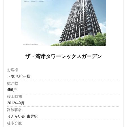
ザ・湾岸タワーレックスガーデン
お客様
正友地所㈱ 様
総戸数
456戸
竣工時期
2012年9月
路線駅名
りんかい線 東雲駅
徒歩分数