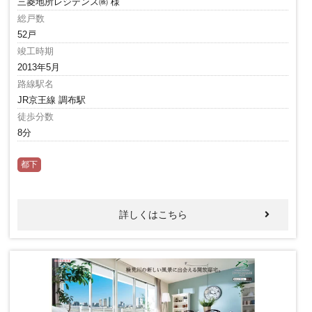
三菱地所レジデンス㈱ 様
総戸数
52戸
竣工時期
2013年5月
路線駅名
JR京王線 調布駅
徒歩分数
8分
都下
詳しくはこちら