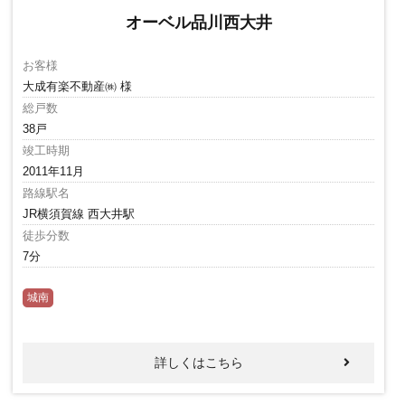
オーベル品川西大井
お客様
大成有楽不動産㈱ 様
総戸数
38戸
竣工時期
2011年11月
路線駅名
JR横須賀線 西大井駅
徒歩分数
7分
城南
詳しくはこちら