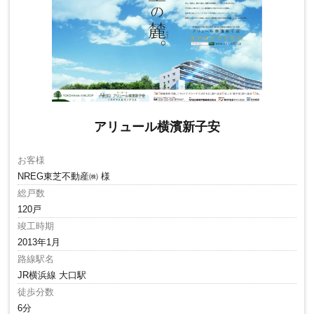
アリュール横濱新子安
お客様
NREG東芝不動産㈱ 様
総戸数
120戸
竣工時期
2013年1月
路線駅名
JR横浜線 大口駅
徒歩分数
6分