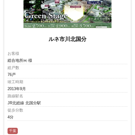
ルネ市川北国分
お客様
総合地所㈱ 様
総戸数
76戸
竣工時期
2013年9月
路線駅名
JR北総線 北国分駅
徒歩分数
4分
千葉