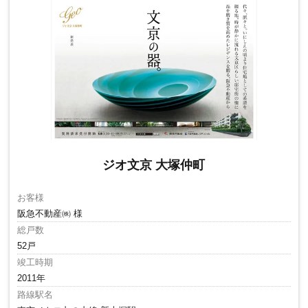
ジオ文京 大塚仲町
お客様
阪急不動産㈱ 様
総戸数
52戸
竣工時期
2011年
路線駅名