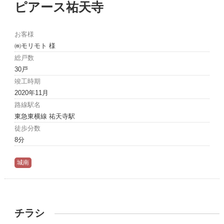
ピアース祐天寺
お客様
㈱モリモト 様
総戸数
30戸
竣工時期
2020年11月
路線駅名
東急東横線 祐天寺駅
徒歩分数
8分
城南
チラシ