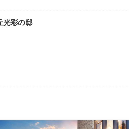
丘光彩の邸