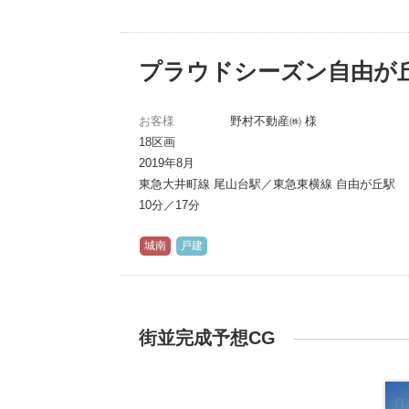
プラウドシーズン自由が
お客様
野村不動産㈱ 様
18区画
2019年8月
東急大井町線 尾山台駅／東急東横線 自由が丘駅
10分／17分
城南
戸建
街並完成予想CG