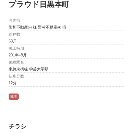
プラウド目黒本町
お客様
常和不動産㈱ 様 野村不動産㈱ 様
総戸数
63戸
竣工時期
2014年8月
路線駅名
東急東横線 学芸大学駅
徒歩分数
12分
城南
チラシ