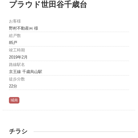
プラウド世田谷千歳台
お客様
野村不動産㈱ 様
総戸数
85戸
竣工時期
2019年2月
路線駅名
京王線 千歳烏山駅
徒歩分数
22分
城南
チラシ