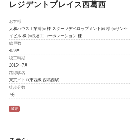
レジデントプレイス西葛西
お客様
大和ハウス工業浦㈱ 様 スターツデベロップメント㈱ 様 ㈱サンケ
イビル 様 ㈱長谷工コーポレーション 様
総戸数
459戸
竣工時期
2015年7月
路線駅名
東京メトロ東西線 西葛西駅
徒歩分数
7分
城東