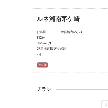
ルネ湘南茅ケ崎
お客様
総合地所(株) 様
132戸
2022年8月
JR東海道線 茅ケ崎駅
9分
神奈川
チラシ